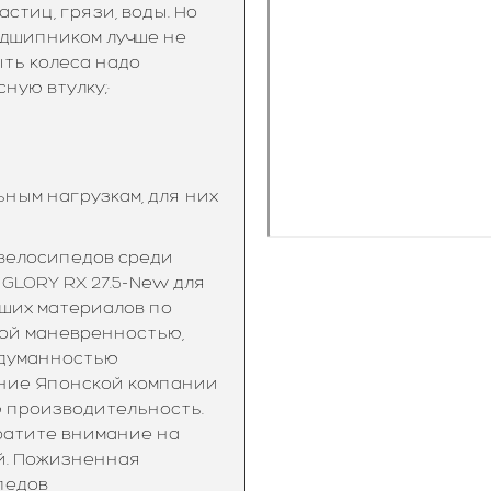
тиц, грязи, воды. Но
одшипником лучше не
ыть колеса надо
ную втулку;·
ным нагрузкам, для них
 велосипедов среди
 GLORY RX 27.5-New для
чших материалов по
ой маневренностью,
одуманностью
ание Японской компании
ю производительность.
ратите внимание на
й. Пожизненная
педов