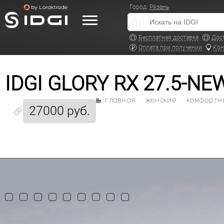
Город:
Рязань
Бесплатная доставка
Дос
Оплата при получении
Кон
IDGI GLORY RX 27.5-
главная
женские
комфортн
27000 руб.