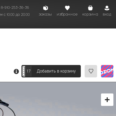
8-910-253-36-36
заказы
избранное
корзина
вход
 с 10.00 до 20.00
кому времени.
Добавить в корзину
17