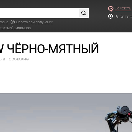
Заказать
Работаем
по московс
тавка
Оплата при получении
такты/Самовывоз
NEW ЧЁРНО-МЯТНЫЙ
ые городские