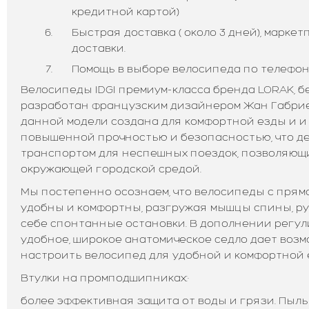
кредитной картой)
Быстрая доставка ( около 3 дней), марке
доставки.
Помощь в выборе велосипеда по телефону:
Велосипеды IDGI премиум-класса бренда LORAK, б
разработан французским дизайнером Жан Габрие
данной модели создана для комфортной езды и и
повышенной прочностью и безопасностью, что д
транспортом для неспешных поездок, позволяющи
окружающей городской средой.
Мы постепенно осознаем, что велосипеды с прям
удобны и комфортны, разгружая мышцы спины, ру
себе спонтанные остановки. В дополнении регул
удобное, широкое анатомическое седло дает воз
настроить велосипед для удобной и комфортной 
Втулки на промподшипниках:·
более эффективная защита от воды и грязи. Пыл