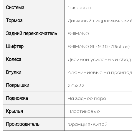
Система
1 скорость
Тормоз
Дисковый гидравлически
Задний переключатель
SHIMANO
Шифтер
SHIMANO SL-M315-7R(altus)
Колёса
Двойной усиленный обод
Втулки
Алюминиевые на промпо
Покрышки
27.5х2.2
Подножка
На заднее перо
Крылья
Пластиковые
Производитель
Франция-Китай