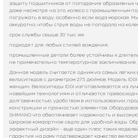
защиту подшипников от попадания абразивных час
даже несмотря на это, колесо с промышленным п
погружать в воду, особенно если вода морская. М
аккуратно, чтобы струя воды не попадала на колес
срок службы свыше 30 тыс. км;·
подходят для любых стилей вождения;·
промышленные детали более устойчивы к длитель
не примечательно температурное заклинивание.
Данная модель считается одним из самых лёгких
велосипедов с диаметром 27.5 дюймов. Модель IDGI
женщин. Велосипеды IDGI изготавливаются из лу
новейшим технологиям и отличаются превосходн
долговечностью, удобством в использовании, пр
конструкции и прочностью элементов. Оборудов
SHIMANO что обеспечивает надежность и высоку
Широкое комфортное седло для удобной езды. Об
эффектный дизайн - ещё один плюс таких моделе
гарантия на раму подтверждает качество велоси