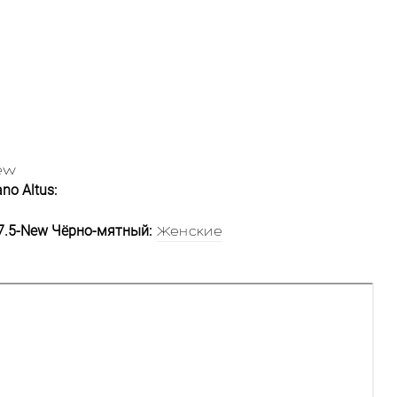
New
no Altus:
7.5-New Чёрно-мятный:
Женские