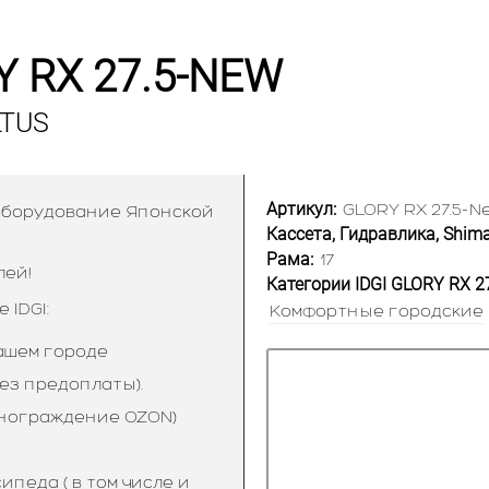
 RX 27.5-NEW
LTUS
Артикул:
GLORY RX 27.5-
 оборудование Японской
Кассета, Гидравлика, Shima
Рама:
17
лей!
Категории IDGI GLORY RX 2
IDGI:
Комфортные городские
ашем городе
ез предоплаты).
знограждение OZON)
педа ( в том числе и