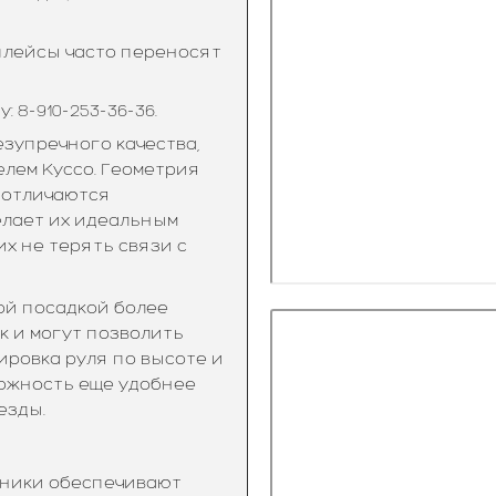
тплейсы часто переносят
 8-910-253-36-36.
езупречного качества,
лем Куссо. Геометрия
 отличаются
елает их идеальным
х не терять связи с
ой посадкой более
к и могут позволить
ировка руля по высоте и
можность еще удобнее
езды.
ьники обеспечивают