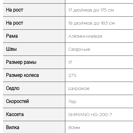
На рост
17 дюймов до 175 см
На рост
19 дюймов до 183 см
Рама
Алюминиевая
Швы
Сварные
Размер рамы
17
Размер колеса
27.5
Седло
Широкое
Скоростей
7sp
Кассета
SHIMANO HG-200-7
Вилка
80мм